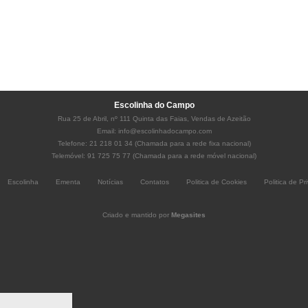
Escolinha do Campo
Rua 25 de Abril, nº 111 Quinta das Faias, Vendas de Azeitão
Email:
info@escolinhadocampo.com
Telefone: 21 218 01 34 (Chamada para a rede fixa nacional)
Telemóvel: 91 725 75 77 (Chamada para a rede móvel nacional)
Escolinha
Ementa
Notícias
Contatos
Politica de Cookies
Politica de Pr
Criado e mantido por
Megasites