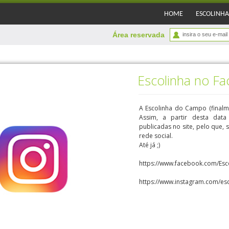
HOME
ESCOLINHA
Área reservada
Escolinha no F
A Escolinha do Campo (finalm
Assim, a partir desta data
publicadas no site, pelo que,
rede social.
Até já ;)
https://www.facebook.com/Es
https://www.instagram.com/e