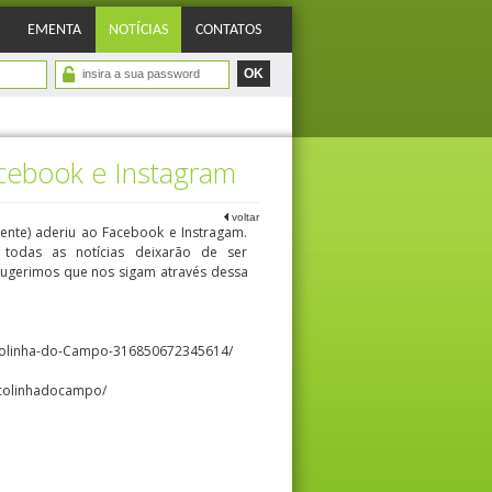
EMENTA
NOTÍCIAS
CONTATOS
acebook e Instagram
voltar
ente) aderiu ao Facebook e Instragam.
 todas as notícias deixarão de ser
 sugerimos que nos sigam através dessa
colinha-do-Campo-316850672345614/
scolinhadocampo/