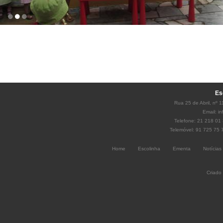
Es
Rua 25 de Abril, nº 
Email:
i
Telefone: 21 218 01 
Telemóvel: 91 725 75 
Home
Escolinha
Ementa
Notícias
Criado