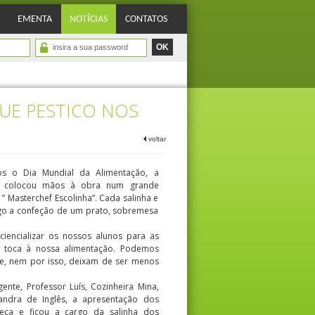
EMENTA
NOTÍCIAS
CONTATOS
QUE PESTICO NOS
voltar
s o Dia Mundial da Alimentação, a
 e colocou mãos à obra num grande
” Masterchef Escolinha”. Cada salinha e
argo a confeção de um prato, sobremesa
sciencializar os nossos alunos para as
 toca à nossa alimentação. Podemos
ue, nem por isso, deixam de ser menos
gente, Professor Luís, Cozinheira Mina,
andra de Inglês, a apresentação dos
teca e ficou a cargo da salinha dos