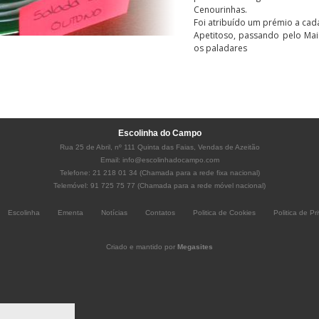
Cenourinhas.
Foi atribuído um prémio a cad
Apetitoso, passando pelo Ma
os paladares
Escolinha do Campo
Rua 25 de Abril, nº 111 Quinta das Faias, Vendas de Azeitão
Email:
info@escolinhadocampo.com
Telefone: 21 218 01 34 (Chamada para a rede fixa nacional)
Telemóvel: 91 725 75 77 (Chamada para a rede móvel nacional)
Escolinha
Ementa
Notícias
Contatos
Politica de Cookies
Politica de Pr
Criado e mantido por
Megasites