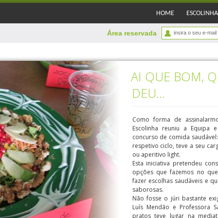
HOME
ESCOLINHA
Área reservada
AI QUE BOM, 
DEU…
Como forma de assinalarmo
Escolinha reuniu a Equipa
concurso de comida saudável: 
respetivo ciclo, teve a seu c
ou aperitivo light.
Esta iniciativa pretendeu con
opções que fazemos no que
fazer escolhas saudáveis e q
saborosas.
Não fosse o júri bastante exi
Luís Mendão e Professora S
pratos teve lugar na media