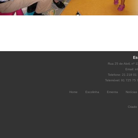
Es
Rua 25 de Abril, nº 
Email:
i
Telefone: 21 218 01 
Telemóvel: 91 725 75 
Home
Escolinha
Ementa
Notícias
Criado