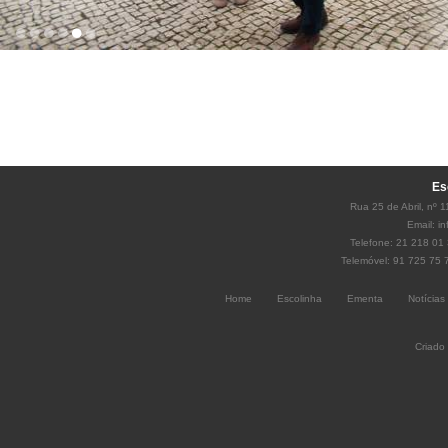
Es
Rua 25 de Abril, nº 
Email:
i
Telefone: 21 218 01 
Telemóvel: 91 725 75 
Home
Escolinha
Ementa
Notícias
Criado